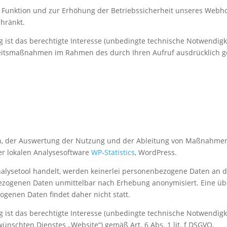
unktion und zur Erhöhung der Betriebssicherheit unseres Webho
chränkt.
 ist das berechtigte Interesse (unbedingte technische Notwendigke
heitsmaßnahmen im Rahmen des durch Ihren Aufruf ausdrücklich g
n, der Auswertung der Nutzung und der Ableitung von Maßnahmen
der lokalen Analysesoftware
WP-Statistics
, WordPress.
nalysetool handelt, werden keinerlei personenbezogene Daten an d
ezogenen Daten unmittelbar nach Erhebung anonymisiert. Eine übe
enen Daten findet daher nicht statt.
 ist das berechtigte Interesse (unbedingte technische Notwendigke
ünschten Dienstes „Website“) gemäß Art. 6 Abs. 1 lit. f DSGVO.